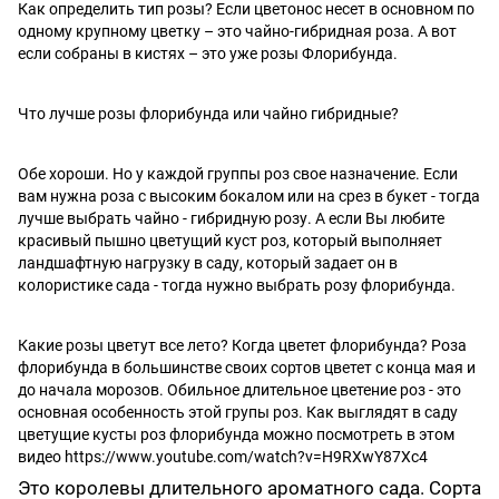
Как определить тип розы? Если цветонос несет в основном по
одному крупному цветку – это чайно-гибридная роза. А вот
если собраны в кистях – это уже розы Флорибунда.
Что лучше розы флорибунда или чайно гибридные?
Обе хороши. Но у каждой группы роз свое назначение. Если
вам нужна роза с высоким бокалом или на срез в букет - тогда
лучше выбрать чайно - гибридную розу. А если Вы любите
красивый пышно цветущий куст роз, который выполняет
ландшафтную нагрузку в саду, который задает он в
колористике сада - тогда нужно выбрать розу флорибунда.
Какие розы цветут все лето? Когда цветет флорибунда? Роза
флорибунда в большинстве своих сортов цветет с конца мая и
до начала морозов. Обильное длительное цветение роз - это
основная особенность этой групы роз. Как выглядят в саду
цветущие кусты роз флорибунда можно посмотреть в этом
видео https://www.youtube.com/watch?v=H9RXwY87Xc4
Это королевы длительного ароматного сада. Сорта