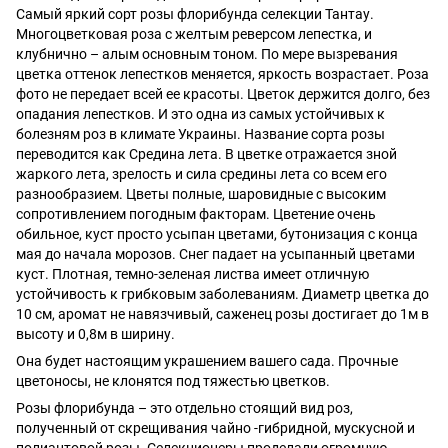
Cамый яркий сорт розы флорибунда селекции Тантау.
Многоцветковая роза с желтым реверсом лепестка, и
клубнично – алым основным тоном. По мере вызревания
цветка оттенок лепестков меняется, яркость возрастает. Роза
фото не передает всей ее красоты. Цветок держится долго, без
опадания лепестков. И это одна из самых устойчивых к
болезням роз в климате Украины. Название сорта розы
переводится как Средина лета. В цветке отражается зной
жаркого лета, зрелость и сила средины лета со всем его
разнообразием. Цветы полные, шаровидные с высоким
сопротивлением погодным факторам. Цветение очень
обильное, куст просто усыпан цветами, бутонизация с конца
мая до начала морозов. Снег падает на усыпанный цветами
куст. Плотная, темно-зеленая листва имеет отличную
устойчивость к грибковым заболеваниям. Диаметр цветка до
10 см, аромат не навязчивый, саженец розы достигает до 1м в
высоту и 0,8м в ширину.
Она будет настоящим украшением вашего сада. Прочные
цветоносы, не клонятся под тяжестью цветков.
Розы флорибунда – это отдельно стоящий вид роз,
полученный от скрещивания чайно -гибридной, мускусной и
полиантовой розы. Селекционеры проделали огромную