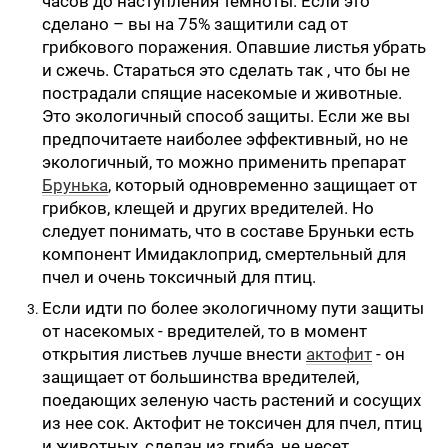
часов до наступления темноты. Если это
сделано – вы на 75% защитили сад от
грибкового поражения. Опавшие листья убрать
и сжечь. Стараться это сделать так , что бы не
пострадали спящие насекомые и животные.
Это экологичный способ защиты. Если же вы
предпочитаете наиболее эффективный, но не
экологичный, то можно применить препарат
Брунька
, который одновременно защищает от
грибков, клещей и других вредителей. Но
следует понимать, что в составе Бруньки есть
компонент Имидаклоприд, смертельный для
пчел и очень токсичный для птиц.
Если идти по более экологичному пути защиты
от насекомых - вредителей, то в момент
открытия листьев лучше внести
актофит
- он
защищает от большинства вредителей,
поедающих зеленую часть растений и сосущих
из нее сок. Актофит не токсичен для пчел, птиц
и животных, сделан из гриба, не несет