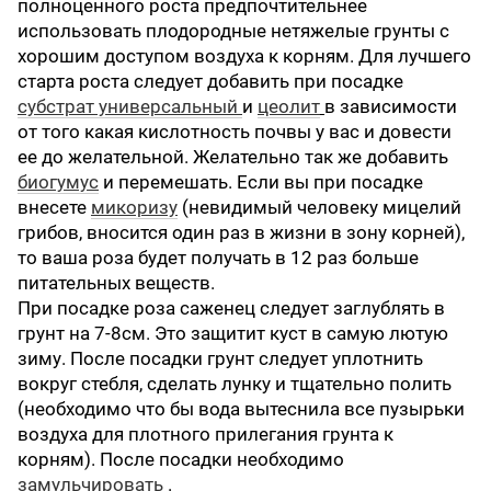
полноценного роста предпочтительнее
использовать плодородные нетяжелые грунты с
хорошим доступом воздуха к корням. Для лучшего
старта роста следует добавить при посадке
субстрат универсальный
и
цеолит
в зависимости
от того какая кислотность почвы у вас и довести
ее до желательной. Желательно так же добавить
биогумус
и перемешать. Если вы при посадке
внесете
микоризу
(невидимый человеку мицелий
грибов, вносится один раз в жизни в зону корней),
то ваша роза будет получать в 12 раз больше
питательных веществ.
При посадке роза саженец следует заглублять в
грунт на 7-8см. Это защитит куст в самую лютую
зиму. После посадки грунт следует уплотнить
вокруг стебля, сделать лунку и тщательно полить
(необходимо что бы вода вытеснила все пузырьки
воздуха для плотного прилегания грунта к
корням). После посадки необходимо
замульчировать
.