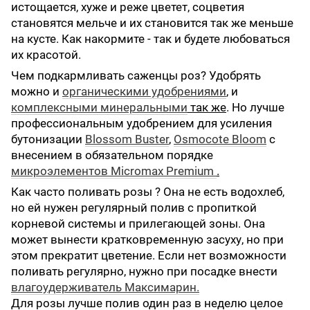
истощается, хуже и реже цветет, соцветия
становятся мельче и их становится так же меньше
на кусте. Как накормите - так и будете любоваться
их красотой.
Чем подкармливать саженцы роз? Удобрять
можно и
органическими удобрениями
, и
комплексными минеральными
так же
. Но лучше
профессиональным удобрением для усиления
бутонизации
Blossom Buster
,
Osmocote Bloom
с
внесением в обязательном порядке
микроэлементов Micromax Premium
.
Как часто поливать розы ? Она не есть водохлеб,
но ей нужен регулярный полив с пропиткой
корневой системы и прилегающей зоны. Она
может вынести кратковременную засуху, но при
этом прекратит цветение. Если нет возможности
поливать регулярно, нужно при посадке внести
влагоудерживатель Максимарин.
Для розы лучше полив один раз в неделю целое