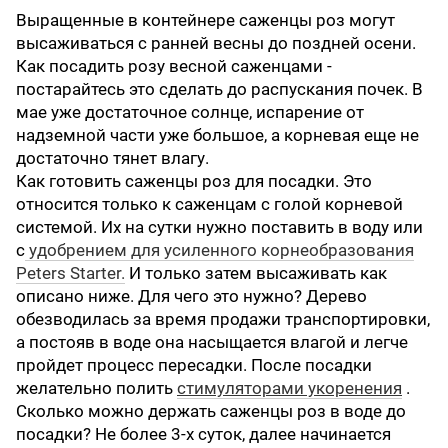
Выращенные в контейнере саженцы роз могут
высаживаться с ранней весны до поздней осени.
Как посадить розу весной саженцами -
постарайтесь это сделать до распускания почек. В
мае уже достаточное солнце, испарение от
надземной части уже большое, а корневая еще не
достаточно тянет влагу.
Как готовить саженцы роз для посадки. Это
относится только к саженцам с голой корневой
системой. Их на сутки нужно поставить в воду или
с
удобрением для усиленного корнеобразования
Peters Starter.
И только затем высаживать как
описано ниже. Для чего это нужно? Дерево
обезводилась за время продажи транспортировки,
а постояв в воде она насыщается влагой и легче
пройдет процесс пересадки. После посадки
желательно полить
стимуляторами укоренения
.
Сколько можно держать саженцы роз в воде до
посадки? Не более 3-х суток, далее начинается