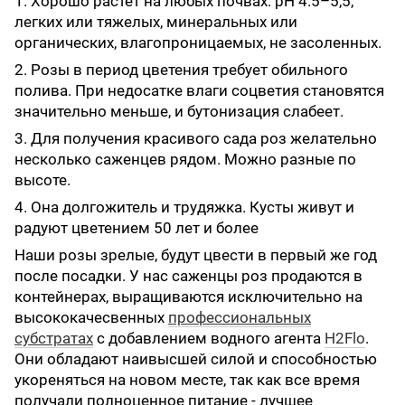
1. Хорошо растет на любых почвах: pH 4.5–5,5,
легких или тяжелых, минеральных или
органических, влагопроницаемых, не засоленных.
2. Розы в период цветения требует обильного
полива. При недосатке влаги соцветия становятся
значительно меньше, и бутонизация слабеет.
3. Для получения красивого сада роз желательно
несколько саженцев рядом. Можно разные по
высоте.
4. Она долгожитель и трудяжка. Кусты живут и
радуют цветением 50 лет и более
Наши розы зрелые, будут цвести в первый же год
после посадки. У нас саженцы роз продаются в
контейнерах, выращиваются исключительно на
высококачесвенных
профессиональных
субстратах
с добавлением водного агента
H2Flo
.
Они обладают наивысшей силой и способностью
укореняться на новом месте, так как все время
получали полноценное питание - лучшее