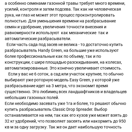
а особенно семенами газонной травы требует много времени,
усилий, контроля и затем подсева. Так как ни человеческая
рука, ни глаз не может этот процесс проконтролировать
полностью. Для уменьшения времени на разбрасывание
семян и удобрение, увеличения точности внесения и
равномерности используют как механические так и
автоматические разбрасыватели.
Если часть сада под засев не велика - то достаточно купить
разбрасыватель Handy Green, на большие уже используют
более профессиональные как по объему, так и по
конструкции, с шире площадью разскидывания, на колесах,
автоматизированные. Это конечно увеличивает стоимость.
Если у вас не 6 соток, а сад или участок крупнее, то обычно
выбирают уже роторную модель Easy Green, у которой уже
разбрасывание идет на 3 метра, что экономит время
существенно. Это любимец всех ландшафтников и владельцев
небольших газонных полей.
Если необходимо засевать уже 1га и более, то решают обычно
купить разбрасыватель Classic Drop Spreader. Выбор
останавливается на нем, так как его кузов уже может взять до
32 кг удобрений, что позволяет засеять или накормить до 950
кв м за одну загрузку. Так же он дает наибольшую точность