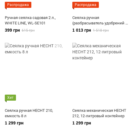
Распродажа
Распродажа
Ручная сеялка садовая 2 л.,
Сеялка ручная
WHITE LINE, WL-SE101
(разбрасыватель удобрений и
семян) Handy Green
399 грн
1 013 грн
615 грн
1 518 грн
Хит
Сеялка ручная HECHT 210,
Сеялка механическая HECHT
емкость 8 л
212, 12-литровый контейнер
1 299 грн
1 299 грн