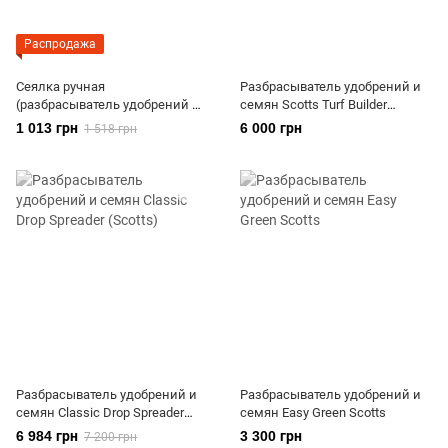
Распродажа
Сеялка ручная
Разбрасыватель удобрений и
(разбрасыватель удобрений и
семян Scotts Turf Builder
семян) Handy Pro
EdgeGuard DLX
1 013 грн
6 000 грн
1 518 грн
Разбрасыватель удобрений и
Разбрасыватель удобрений и
семян Classic Drop Spreader
семян Easy Green Scotts
(Scotts)
6 984 грн
3 300 грн
7 200 грн