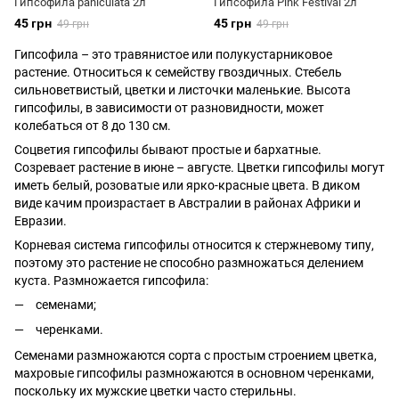
Гипсофила paniculata 2л
Гипсофила Pink Festival 2л
45 грн
45 грн
49 грн
49 грн
Гипсофила – это травянистое или полукустарниковое
растение. Относиться к семейству гвоздичных. Стебель
сильноветвистый, цветки и листочки маленькие. Высота
гипсофилы, в зависимости от разновидности, может
колебаться от 8 до 130 см.
Соцветия гипсофилы бывают простые и бархатные.
Созревает растение в июне – августе. Цветки гипсофилы могут
иметь белый, розоватые или ярко-красные цвета. В диком
виде качим произрастает в Австралии в районах Африки и
Евразии.
Корневая система гипсофилы относится к стержневому типу,
поэтому это растение не способно размножаться делением
куста. Размножается гипсофила:
семенами;
черенками.
Семенами размножаются сорта с простым строением цветка,
махровые гипсофилы размножаются в основном черенками,
поскольку их мужские цветки часто стерильны.