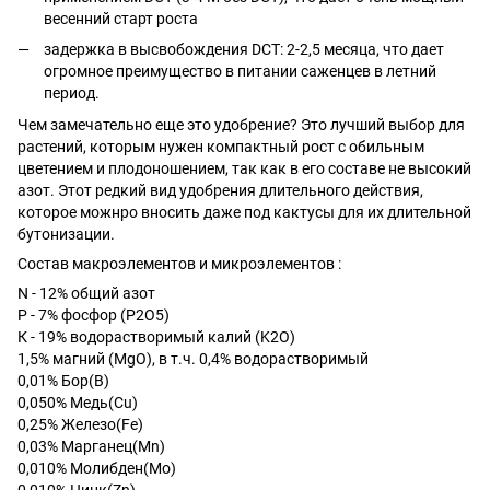
весенний старт роста
задержка в высвобождения DCT: 2-2,5 месяца, что дает
огромное преимущество в питании саженцев в летний
период.
Чем замечательно еще это удобрение? Это лучший выбор для
растений, которым нужен компактный рост с обильным
цветением и плодоношением, так как в его составе не высокий
азот. Этот редкий вид удобрения длительного действия,
которое можнро вносить даже под кактусы для их длительной
бутонизации.
Состав макроэлементов и микроэлементов :
N - 12% общий азот
P - 7% фосфор (P2O5)
К - 19% водорастворимый калий (K2O)
1,5% магний (MgO), в т.ч. 0,4% водорастворимый
0,01% Бор(B)
0,050% Медь(Cu)
0,25% Железо(Fe)
0,03% Марганец(Mn)
0,010% Молибден(Mo)
0,010% Цинк(Zn)