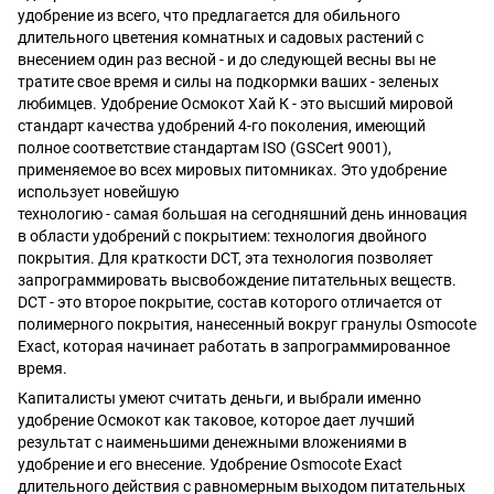
удобрение из всего, что предлагается для обильного
длительного цветения комнатных и садовых растений с
внесением один раз весной - и до следующей весны вы не
тратите свое время и силы на подкормки ваших - зеленых
любимцев. Удобрение Осмокот Хай К - это высший мировой
стандарт качества удобрений 4-го поколения, имеющий
полное соответствие стандартам ISO (GSCert 9001),
применяемое во всех мировых питомниках. Это удобрение
использует новейшую
технологию - самая большая на сегодняшний день инновация
в области удобрений с покрытием: технология двойного
покрытия. Для краткости DCT, эта технология позволяет
запрограммировать высвобождение питательных веществ.
DCT - это второе покрытие, состав которого отличается от
полимерного покрытия, нанесенный вокруг гранулы Osmocote
Exact, которая начинает работать в запрограммированное
время.
Капиталисты умеют считать деньги, и выбрали именно
удобрение Осмокот как таковое, которое дает лучший
результат с наименьшими денежными вложениями в
удобрение и его внесение. Удобрение Osmocote Exact
длительного действия с равномерным выходом питательных