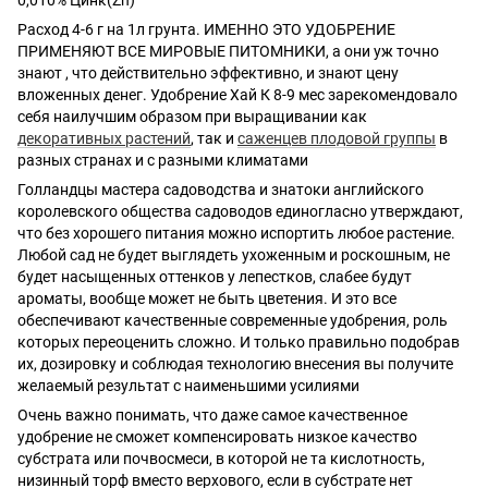
Расход 4-6 г на 1л грунта. ИМЕННО ЭТО УДОБРЕНИЕ
ПРИМЕНЯЮТ ВСЕ МИРОВЫЕ ПИТОМНИКИ, а они уж точно
знают , что действительно эффективно, и знают цену
вложенных денег. Удобрение Хай К 8-9 мес зарекомендовало
себя наилучшим образом при выращивании как
декоративных растений
, так и
саженцев плодовой группы
в
разных странах и с разными климатами
Голландцы мастера садоводства и знатоки английского
королевского общества садоводов единогласно утверждают,
что без хорошего питания можно испортить любое растение.
Любой сад не будет выглядеть ухоженным и роскошным, не
будет насыщенных оттенков у лепестков, слабее будут
ароматы, вообще может не быть цветения. И это все
обеспечивают качественные современные удобрения, роль
которых переоценить сложно. И только правильно подобрав
их, дозировку и соблюдая технологию внесения вы получите
желаемый результат с наименьшими усилиями
Очень важно понимать, что даже самое качественное
удобрение не сможет компенсировать низкое качество
субстрата или почвосмеси, в которой не та кислотность,
низинный торф вместо верхового, если в субстрате нет