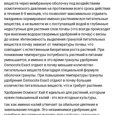
веществ через мембранную оболочку под воздействием
осмотического давления на протяжении всего срока действия
в течение 8-9 месяцев, что позволяет максимально отдавать
ежедневно нормировано именно растениям все питательные
вещества, а не вывести их с поступающей водой в глубинные
недоступные для растения слои почвы (что всегда происходит
при внесении водорастворимых удобрений в почву) с весны
до осени. Интенсивность выделения гранулой питательных
веществ в почву зависит от температуры почвы, что
совпадает с естественным биоритмом роста растений. При
понижении температуры потребность растений в питании
уменьшается, и именно в это время гранулы удобрения
Osmocote Exact отдают в почву меньшее количество
питательных веществ благодаря специальной формуле
оболочки гранулы. При повышении температуры гранулы
удобрения Osmocote Exact отдают в почву большее
количество питательных веществ, что и требует растение.
Удобрение Осмокот Хай К идеально для растений, которым
нужен повышенный калий - это все ягодные культуры,
так как именно калий отвечает за обильное цветение и
завязывание плодов. Это незаменимое удобрение для
голубики, его отлично вносить под
клубнику
,
смородину
,