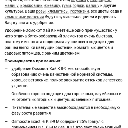
малину
,
крыжовник
,
ежевику
,
гуми
,
годжи
,
калину
и другие
культуры. Ваши
розы
,
клематисы
,
гортензии
, все цветы сада и
комнтаные растения
будут изумительно цветси и радовать
Вас, кушая это удобрение.
Удобрение Осмокот Хай К имеет еще одно преимущество - у
него отдача бутонообразущий элементов очень быстрая,
поэтому именно эта подкормка лучше всего подходит для
ранней выгонки цветущий растений, комнатных цветов и
садовых питомцев, с ранним цветением.
Преимущества применения:
удобрение Осмокот Хай К 8-9 мес способствует
образованию очень качественной корневой системы,
хорошее ветвление, полное раскрытие оттенков лепестков
у цветов.
Особенно хорошо подходит для горшечных, клумбенных и
многолетних ягодных и цветущих зеленых питомцев.
Питательные вещества высвобождаются в необходимую
фазу роста развития
Osmocote Exact Hi K 8-9 М содержит 25% гранул с
применением DCT (3-4 М без DCT), что дает очень мощный