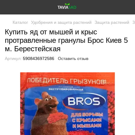
Каталог
Удобрения и защита растений
Защита растений
З
Купить яд от мышей и крыс
протравленные гранулы Брос Киев 5
м. Берестейская
Артикул:
5908436972586
Оставить отзыв