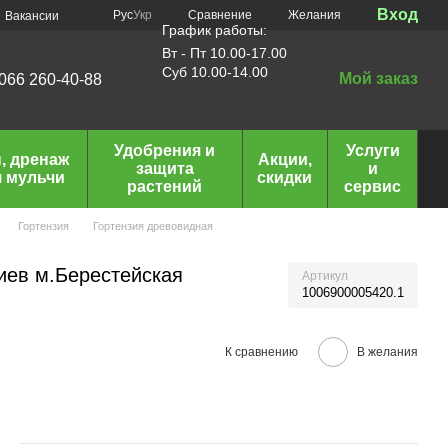
Вход
Сравнение
Рус
Укр
Желания
Вакансии
График работы:
Вт - Пт 10.00-17.00
Суб 10.00-14.00
Мой заказ
066 260-40-88
Удобрения и
Услуги
, дренаж
Акции,
защита
и
я мульчи
скидки
растений
сервис
Гортензия
Гортензия древовидная
иев м.Берестейская
Артикул
1006900005420.1
К сравнению
В желания