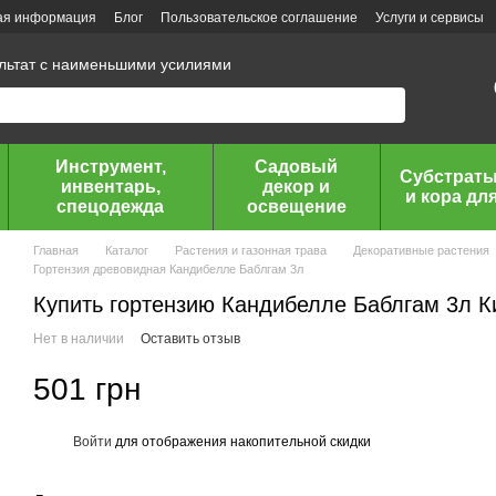
ая информация
Блог
Пользовательское соглашение
Услуги и сервисы
ультат с наименьшими усилиями
Инструмент,
Садовый
Субстраты
инвентарь,
декор и
и кора дл
спецодежда
освещение
Главная
Каталог
Растения и газонная трава
Декоративные растения
Гортензия древовидная Кандибелле Баблгам 3л
Купить гортензию Кандибелле Баблгам 3л К
Нет в наличии
Оставить отзыв
501 грн
Войти
для отображения накопительной скидки
%