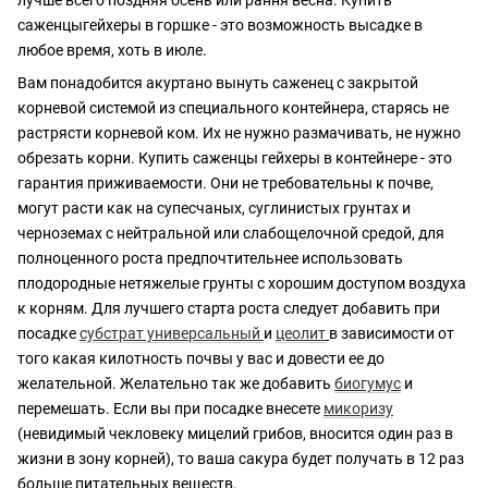
саженцыгейхеры в горшке - это возможность высадке в
любое время, хоть в июле.
Вам понадобится акуртано вынуть саженец с закрытой
корневой системой из специального контейнера, старясь не
растрясти корневой ком. Их не нужно размачивать, не нужно
обрезать корни. Купить саженцы гейхеры в контейнере - это
гарантия приживаемости. Они не требовательны к почве,
могут расти как на супесчаных, суглинистых грунтах и
черноземах с нейтральной или слабощелочной средой, для
полноценного роста предпочтительнее использовать
плодородные нетяжелые грунты с хорошим доступом воздуха
к корням. Для лучшего старта роста следует добавить при
посадке
субстрат универсальный
и
цеолит
в зависимости от
того какая килотность почвы у вас и довести ее до
желательной. Желательно так же добавить
биогумус
и
перемешать. Если вы при посадке внесете
микоризу
(невидимый чекловеку мицелий грибов, вносится один раз в
жизни в зону корней), то ваша сакура будет получать в 12 раз
больше питательных веществ.