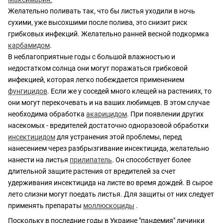
Желательно поливать так, что бы листья уходили в ночь
сухими, уже высохшими после полива, это снизит риск
грибковых инфекций. Желательно ранней весной подкормка
карбамидом
.
В неблагоприятные годы с большой влажностью и
недостатком солнца они могут поражаться грибковой
инфекцией, которая легко побеждается применением
фунгицидов
. Если же у соседей много клещей на растениях, то
они могут перекочевать и на ваших любимцев. В этом случае
необходима обработка
акарицидом
. При появлении других
насекомых - вредителей достаточно одноразовой обработки
инсектицидом
для устранения этой проблемы, перед
нанесением через разбрызгивание инсектицида, желательно
нанести на листья
прилипатель
. Он способствует более
длительной защите растения от вредителей за счет
удерживания инсектицида на листе во время дождей. В сырое
лето слизни могут поедать листья. Для защиты от них следует
применять препараты
моллюскоциды
.
Поскольку в последние годы в Украине "пандемия" личинки