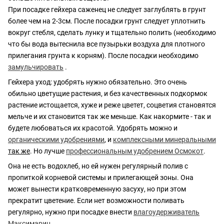
При посадке гейхера саженец не следует заглублять в грунт
более чем на 2-3см. После посадки грунт следует уплотнить
вокруг стебля, сделать лунку и тщательно полить (необходимо
что бы вода вытеснила все пузырьки воздуха для плотного
прилегания грунта к корням). После посадки необходимо
замульчировать
.
Гейхера уход: удобрять нужно обязательно. Это очень
обильно цветущие растения, и без качественных подкормок
растение истощается, хуже и реже цветет, соцветия становятся
мельче и их становится так же меньше. Как накормите - так и
будете любоваться их красотой. Удобрять можно и
органическими удобрениями
, и
комплексными минеральными
так же
. Но лучше
профессиональным удобрением Осмокот
.
Она не есть водохлеб, но ей нужен регулярный полив с
пропиткой корневой системы и прилегающей зоны. Она
может вынести кратковременную засуху, но при этом
прекратит цветение. Если нет возможности поливать
регулярно, нужно при посадке внести
влагоудерживатель
Максимарин.