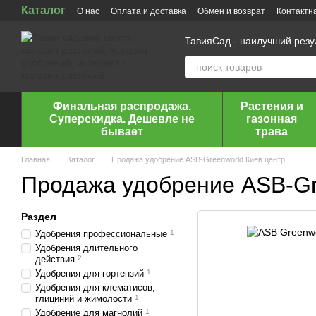
Каталог
Перейти к основному контенту
О нас
Оплата и доставка
Обмен и возврат
Контактн
ТавияСад - наилучший рез
Финальная распродажа.
Растения и
Суперскидка. Дешевле не
газонная
бывает
трава
Главная
Каталог
Продажа удобрение ASB-Greenworld Киев центр
Продажа удобрение ASB-Gr
Раздел
Удобрения профессиональные
1
Удобрения длительного
действия
2
Удобрения для гортензий
1
Удобрения для клематисов,
глициний и жимолости
1
Удобрение для магнолий
1