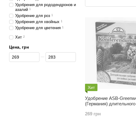
Удобрения для рододендронов и
азалий
1
Удобрение для роз
1
Удобрения для хвойных
1
Удобрение для цветения
1
Хит
2
Цена, грн
От Цена, грн
До Цена, грн
Хит
Удобрение ASB-Greenwo
(Германия) длительного
для хвойных 1 кг
269 грн