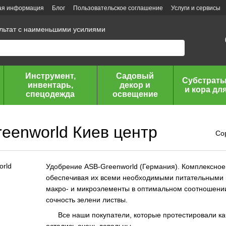
ая информация
Блог
Пользовательское соглашение
Услуги и сервисы
ультат с наименьшими усилиями
Инструмент,
Садовый
Субстраты
инвентарь,
декор и
и кора дл
спецодежда
освещение
eenworld Киев центр
Со
Удобрение ASB-Greenworld (Германия). Комплексно
обеспечивая их всеми необходимыми питательными 
макро- и микроэлементы в оптимальном соотношении,
сочность зелени листвы.
Все наши покупатели, которые протестировали кач