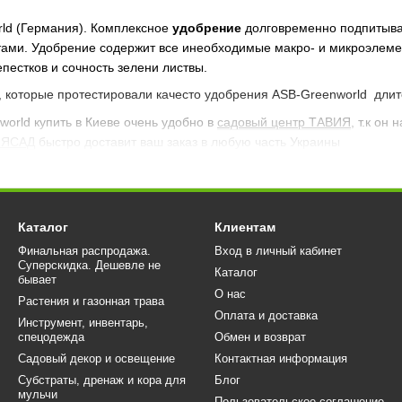
ld (Германия). Комплексное
удобрение
долговременно подпитыва
ами. Удобрение содержит все инеобходимые макро- и микроэлемен
епестков и сочность зелени листвы.
оторые протестировали качесто удобрения ASB-Greenworld длите
ld купить в Киеве очень удобно в
садовый центр ТАВИЯ
, т.к он
ВИЯСАД
быстро доставит ваш заказ в любую часть Украины
Каталог
Клиентам
Финальная распродажа.
Вход в личный кабинет
Суперскидка. Дешевле не
Каталог
бывает
О нас
Растения и газонная трава
Оплата и доставка
Инструмент, инвентарь,
спецодежда
Обмен и возврат
Садовый декор и освещение
Контактная информация
Субстраты, дренаж и кора для
Блог
мульчи
Пользовательское соглашение